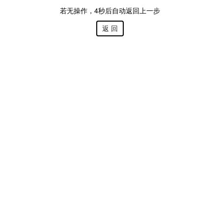
若无操作，
4
秒后自动返回上一步
返 回