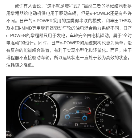
或许有人会说：“这不就是增程式？”虽然二者的基础结构都是
用增程器给电动机供电用于驱动车辆，但是e-POWER还是有些许
不同。日产的e-POWER采用的是类似串联的模式，和丰田THS以
及本田i-MMD等用增程器驱动车轮的油电混合动力系统不同，日产
e-POWER的增程器只用于发电，车轮完全由电机驱动，属于“全时
电驱动”的设计。同时，日产e-POWER的系统架构也更为简单，没
有复杂的能量耦合装置，有利于实现小型化和轻量化。而且，由于
增程器不直接驱动车轮，所以运转状态一直处于较为高效的状态，
油耗随之降低。