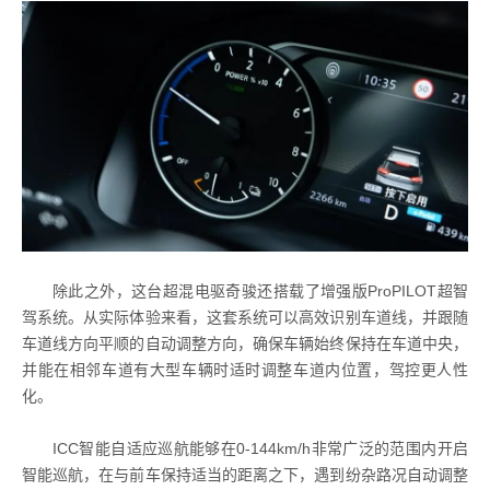
除此之外，这台超混电驱奇骏还搭载了增强版ProPILOT超智
驾系统。从实际体验来看，这套系统可以高效识别车道线，并跟随
车道线方向平顺的自动调整方向，确保车辆始终保持在车道中央，
并能在相邻车道有大型车辆时适时调整车道内位置，驾控更人性
化。
ICC智能自适应巡航能够在0-144km/h非常广泛的范围内开启
智能巡航，在与前车保持适当的距离之下，遇到纷杂路况自动调整