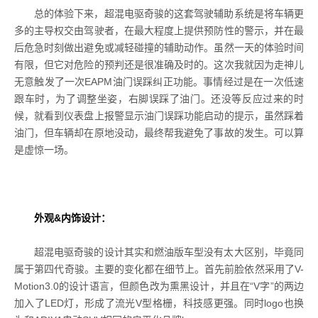
总的体验下来，超混电驱奇骏的这套驾驶辅助系统是将车辆更
多的主导权交由驾驶者，在最大程度上提供预防性的警示，并在最
后危急时刻做出避免或减轻碰撞的辅助动作。虽然一天的体验时间
有限，但它对危险的预判还是很准确及时的。这次我就因为走神儿
无意触发了一次EAPM油门误踩纠正功能。事情经过是在一次低速
跟车时，为了调整坐姿，右脚误踩了油门。还没等反应过来的时
候，就看到仪表盘上报警显示油门误踩功能启动的提示，虽然踩着
油门，但车辆却在原地没动，最终帮我避免了事故的发生。可以算
是虚惊一场。
外观&内饰设计：
超混电驱奇骏的设计其实和燃油版车型没有太大区别，毕竟同
属于第四代奇骏。主要的变化都在细节上。首先前脸依然采用了V-
Motion3.0的设计语言，但颜色改为熏黑设计，并且在“V字”的两边
加入了LED灯，形成了流光V型格栅，科技感更强。同时logo也换