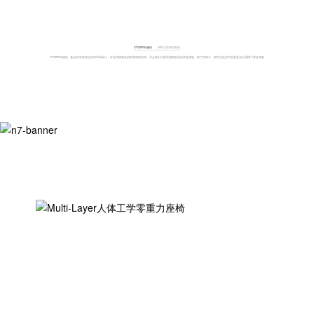
2712mm长轴距
560L大容积后备箱
2712mm长轴距，配合科学的优化空间布局设计，打造同级领先的舒享座舱空间，为全家出行提供宽敞舒适的乘坐体验。除了空间大，细节之处的巧思更是充分照顾了乘坐体验