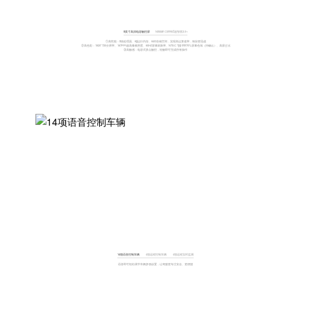
8英寸高清电容触控屏
Nissan Connect超智联2.0+
①高性能：8核处理器、6g运行内存、64G存储空间，实现高运算速率，响应更迅速
②高色彩：1920*720分辨率、167PPI超高像素密度、60Hz屏幕刷新率、NTSC Typ min70%屏幕色域（待确认）、高屏占比
③高触感：电容式多点触控，轻触即可完成所有操作
14项语音控制车辆
4项远程控制车辆
4项远程实时监测
语音即可轻松调节车辆多项设置，让驾驶更专注安全、更便捷