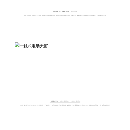
Multi-Layer人体工学零重力座椅
高质感内饰
全新 3D Multi-Layer 人体工学座椅，采用航天零重力科技理念，确保驾驶者尽可能处于舒适、放松状态，有效缓解长时间驾驶过程中的疲劳感，实现全家舒适出行
一触式电动天窗
后排空调出风口
三炮筒空调出风口
采用一键控制天窗开闭，操作便捷；防夹设计守护家人安全，高透光玻璃提升车内通透感，实现车内空间更显通透敞亮，同时为全家更清新的自然通风换气，让驾乘更舒适愉悦