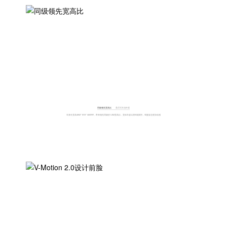
同级领先宽高比
悬浮式车顶外观
车身长宽高4652*1815*1450mm，带来领先同级的1.252宽高比，宽体车姿比肩B级家轿，驾驶姿态更加动感