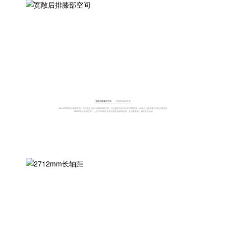
宽敞后排膝部空间
1815mm越级车宽
646~907mm后排膝部空间，提供充足的后排膝部伸展空间，大长腿也可以在车内尽情舒展，让每个人都有属于自己的舒适区
220mm后排头部空间，让后排1.8米的大高个摆脱头部局促感，坐得更舒展，畅享舒适旅程