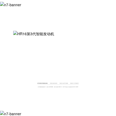
HR16第3代智能发动机
智能无级变速器
智能主动进气格栅
智能ECO节能模式
4大智能高效技术，最大功率99kw，最大扭矩159N·m，WLTC综合工况油耗仅5.87L/100km