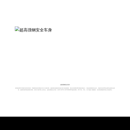
超高强钢安全车身
多通道Zone Body区域车身结构：同级独有的多通道冲击力分散结构，确保撞击能量的快速分散与高效吸收，配合高强度的乘员舱结构设计，筑造成坚固的安全区，前副车架采用6点刚性连接的全框
梁，碰撞性能和悬架刚性增强，更有力保护家人的安全。超高强钢安全车身：采用1.5GPa/1.2GPa/980MPa超高强钢，用于A柱、B柱、内门槛及门槛横梁、前后防撞钢梁等核心骨架部位