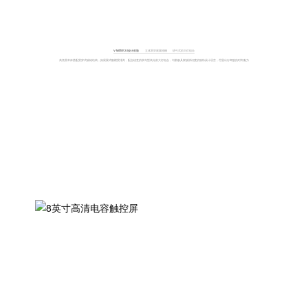
V-Motion 2.0设计前脸
立体贯穿展翼格栅
猎弓式前大灯组合
高亮黑本体搭配贯穿式镀铬结构，如展翼式般横贯排列，配合锐意的双勾型高光前大灯组合，勾勒极具家族辨识度的独特设计语言，尽显出行驾驶的时尚魅力