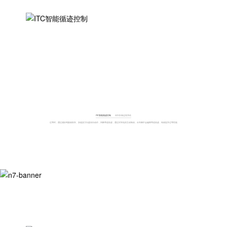
ITC智能循迹控制
倒车影像监视系统
过弯时，通过感应驾驶者刹车、加速及方向盘转向动作，判断弯道轨迹，通过对车轮的主动制动，令车辆不会偏离弯道轨迹，有效提升过弯性能